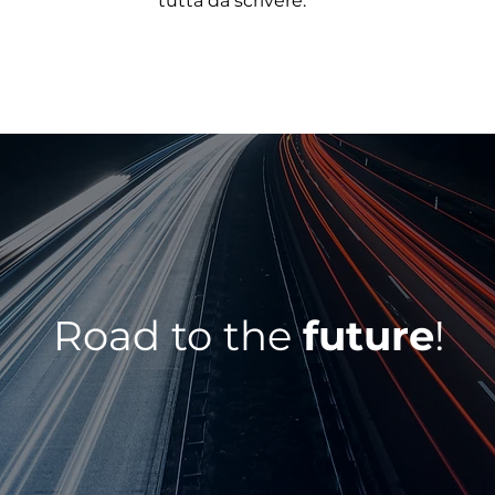
tutta da scrivere.
Road to the
future
!