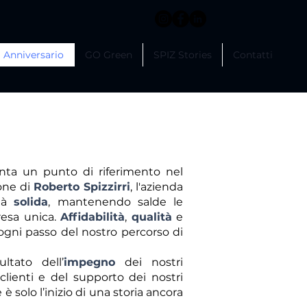
Anniversario
GO Green
SPIZ Stories
Contatti
ta un punto di riferimento nel
ione di
Roberto Spizzirri
, l'azienda
ltà
solida
, mantenendo salde le
resa unica.
Affidabilità
,
qualità
e
ogni passo del nostro percorso di
ltato dell’
impegno
dei nostri
i clienti e del supporto dei nostri
e è solo l’inizio di una storia ancora