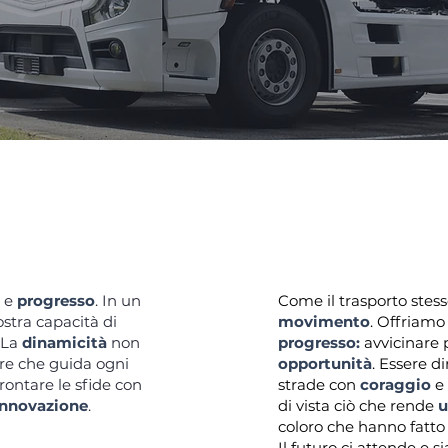
e
progresso
. In un
Come il trasporto stes
ostra capacità di
movimento
. Offriamo
. La
dinamicità
non
progresso:
avvicinare 
re che guida ogni
opportunità
. Essere d
frontare le sfide con
strade con
coraggio
e
innovazione
.
di vista ciò che rende
u
coloro che hanno fatto 
Il futuro ci attende e 