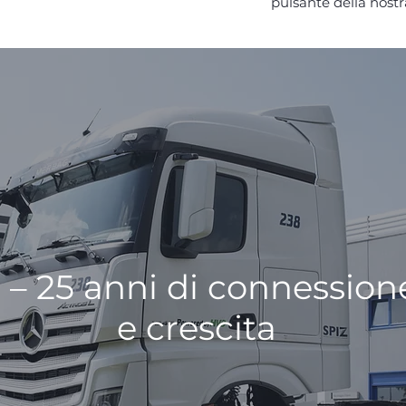
pulsante della nost
i
– 25 anni di connession
e crescita