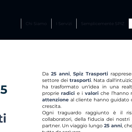
Chi Siamo
I Servizi
Semplicemente SPIZ
Da
25
anni
,
Spiz
Trasporti
rappresen
settore dei
trasporti
. Nata dall'intuiz
25
ha trasformato un'idea in una rea
proprie
radici
e i
valori
che l’hanno 
attenzione
al cliente hanno guidato 
crescita.
Ogni traguardo raggiunto è il risu
ti
collaboratori, della fiducia dei nostr
partner. Un viaggio lungo
25 anni
, ch