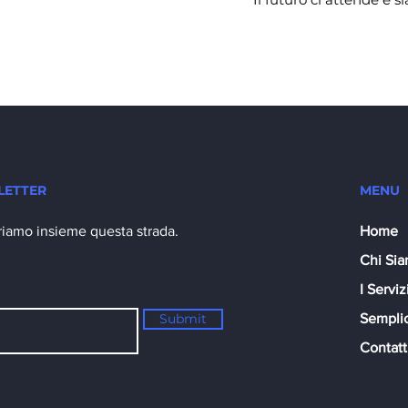
LETTER
MENU
riamo insieme questa strada.
Home
Chi Si
I Serviz
Submit
Sempli
Contatt