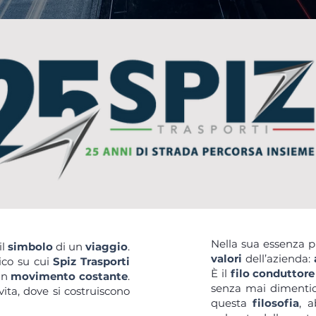
Nella sua essenza p
il
simbolo
di un
viaggio
.
valori
dell’azienda:
nico su cui
Spiz Trasporti
È il
filo conduttore
un
movimento costante
.
senza mai dimentica
vita, dove si costruiscono
questa
filosofia
, 