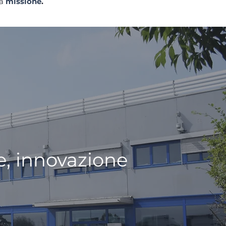
ra
missione
.
e, innovazione