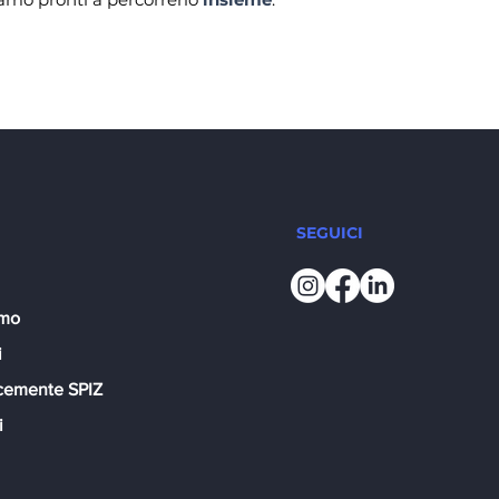
SEGUICI
amo
i
cemente SPIZ
i